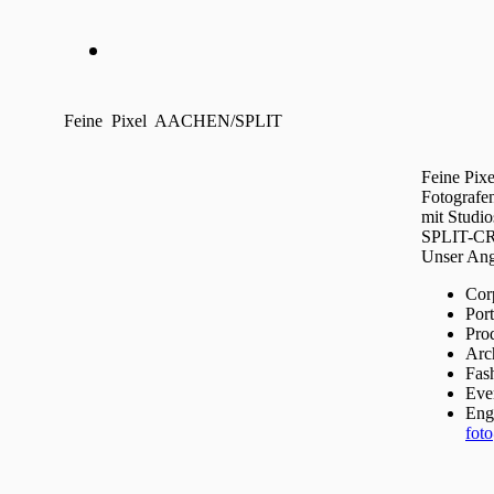
Feine Pixel AACHEN/SPLIT
Feine Pixe
Fotografen
mit Studi
SPLIT-C
Unser Ang
Cor
Port
Pro
Arch
Fas
Eve
Engl
fot